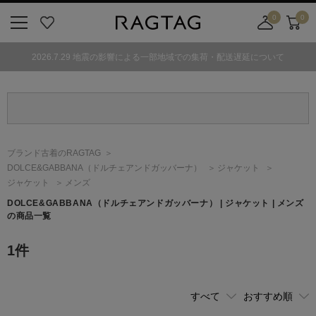
0
0
ニ
お
店
カ
ュ
気
舗
ー
2026.7.29 地震の影響による一部地域での集荷・配送遅延について
ー
に
取
ト
ボ
入
り
タ
り
寄
ン
せ
カ
ー
ブランド古着のRAGTAG
ト
DOLCE&GABBANA
（ドルチェアンドガッバーナ）
ジャケット
ジャケット
メンズ
DOLCE&GABBANA
（ドルチェアンドガッバーナ）
| ジャケット | メンズ
の商品一覧
1
件