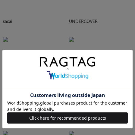
sacai
UNDERCOVER
N.HOOLYWOOD
Needles
Ralph Lauren
HUMAN MADE