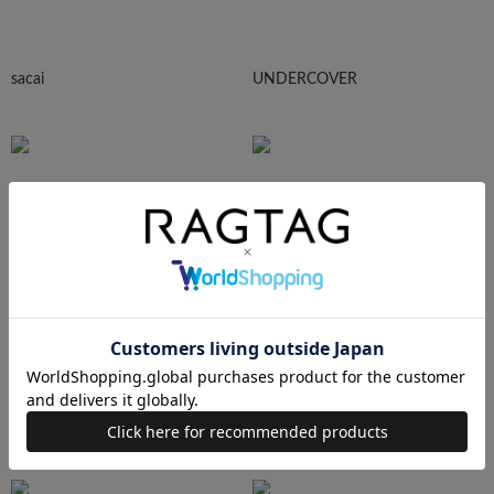
sacai
UNDERCOVER
N.HOOLYWOOD
Needles
Ralph Lauren
HUMAN MADE