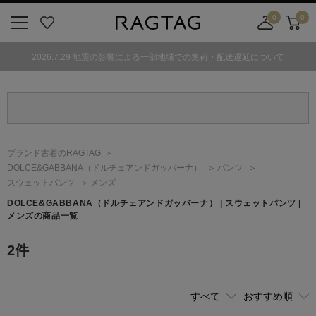
0
0
ニ
お
店
カ
ュ
気
舗
ー
2026.7.29 地震の影響による一部地域での集荷・配送遅延について
ー
に
取
ト
ボ
入
り
タ
り
寄
ン
せ
カ
ー
ブランド古着のRAGTAG
ト
DOLCE&GABBANA
（ドルチェアンドガッバーナ）
パンツ
スウェットパンツ
メンズ
DOLCE&GABBANA
（ドルチェアンドガッバーナ）
| スウェットパンツ |
メンズの商品一覧
2
件