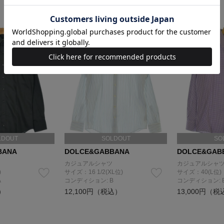
LDOUT
SOLDOUT
SO
BANA
DOLCE&GABBANA
DOLCE&GAB
カジュアルシャツ
カジュアルシャ
)
サイズ：16 1/2(XL位)
サイズ：40(L位)
A
コンディション: B
コンディション: 
）
12,100円（税込）
13,000円（税