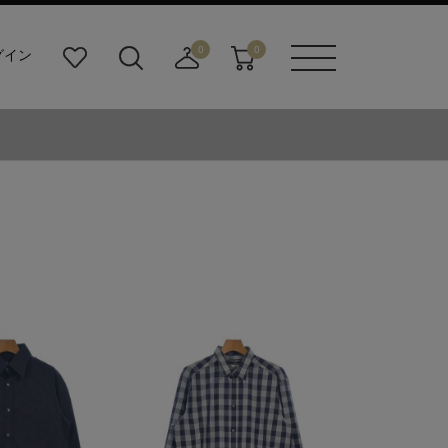
0
0
グイン
お
検
店
カ
メニュ
気
索
舗
ー
ーボタ
に
ビ
取
ト
ン
入
ル
り
り
ダ
寄
ー
せ
ボ
カ
タ
ー
ン
ト