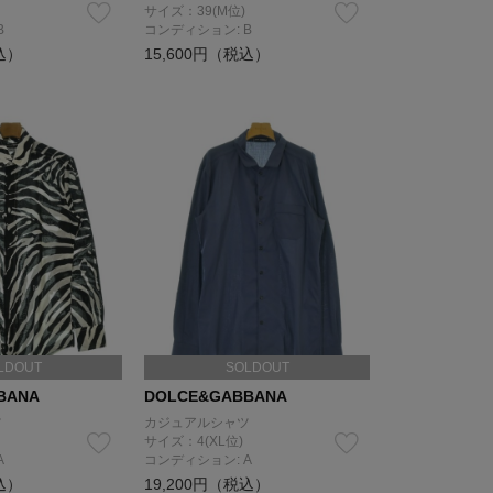
サイズ：39(M位)
B
コンディション: B
込）
15,600円（税込）
LDOUT
SOLDOUT
BANA
DOLCE&GABBANA
ツ
カジュアルシャツ
サイズ：4(XL位)
A
コンディション: A
込）
19,200円（税込）