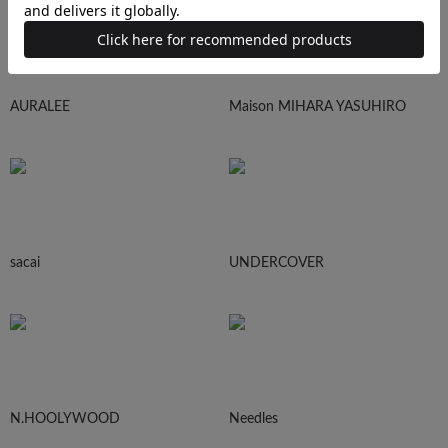
AURALEE
Maison MIHARA YASUHIRO
sacai
UNDERCOVER
N.HOOLYWOOD
Needles