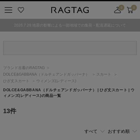
0
0
ニ
お
店
カ
ュ
気
舗
ー
2026.7.29 地震の影響による一部地域での集荷・配送遅延について
ー
に
取
ト
ボ
入
り
タ
り
寄
ン
せ
カ
ー
ブランド古着のRAGTAG
ト
DOLCE&GABBANA
（ドルチェアンドガッバーナ）
スカート
ひざ丈スカート
ウィメンズ(レディース)
DOLCE&GABBANA
（ドルチェアンドガッバーナ）
| ひざ丈スカート | ウ
ィメンズ(レディース)の商品一覧
13
件