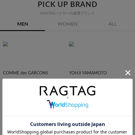
PICK UP BRAND
RAGTAGバイヤーの厳選ブランド
MEN
WOMEN
ALL
COMME des GARCONS
YOHJI YAMAMOTO
Maison Margiela
HOMME PLISEE