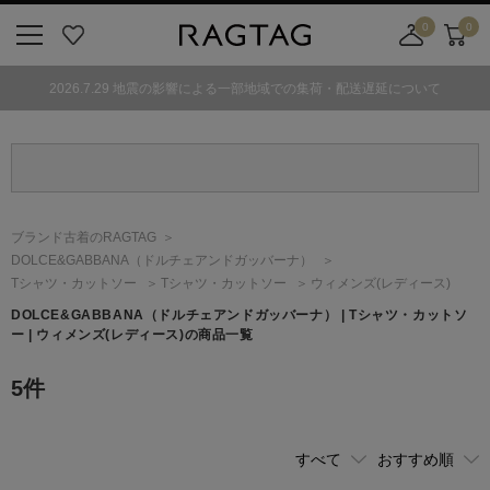
0
0
ニ
お
店
カ
ュ
気
舗
ー
2026.7.29 地震の影響による一部地域での集荷・配送遅延について
ー
に
取
ト
ボ
入
り
タ
り
寄
ン
せ
カ
ー
ブランド古着のRAGTAG
ト
DOLCE&GABBANA
（ドルチェアンドガッバーナ）
Tシャツ・カットソー
Tシャツ・カットソー
ウィメンズ(レディース)
DOLCE&GABBANA
（ドルチェアンドガッバーナ）
| Tシャツ・カットソ
ー | ウィメンズ(レディース)の商品一覧
5
件