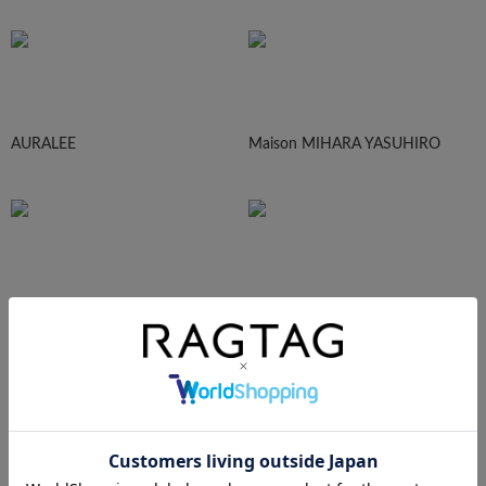
AURALEE
Maison MIHARA YASUHIRO
sacai
UNDERCOVER
N.HOOLYWOOD
Needles