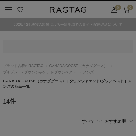
0
0
ニ
お
店
カ
ュ
気
舗
ー
2026.7.29 地震の影響による一部地域での集荷・配送遅延について
ー
に
取
ト
ボ
入
り
タ
り
寄
ン
せ
カ
ー
ブランド古着のRAGTAG
CANADA GOOSE
（カナダグース）
ト
ブルゾン
ダウンジャケット/ダウンベスト
メンズ
CANADA GOOSE
（カナダグース）
| ダウンジャケット/ダウンベスト | メ
ンズの商品一覧
14
件