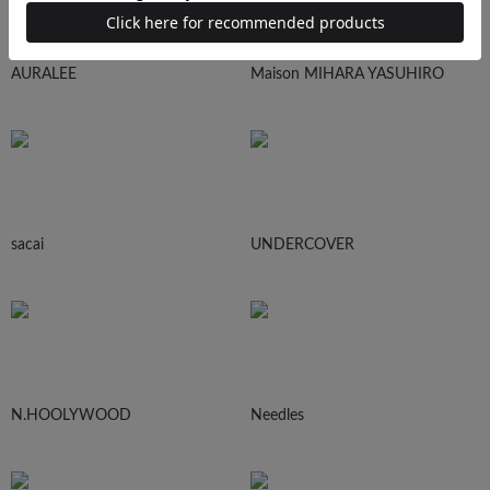
AURALEE
Maison MIHARA YASUHIRO
sacai
UNDERCOVER
N.HOOLYWOOD
Needles