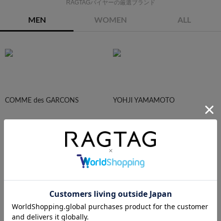
RAGTAGバイヤーの厳選ブランド
MEN
WOMEN
ALL
COMME des GARCONS
YOHJI YAMAMOTO
Maison Margiela
HOMME PLISEE