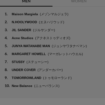
MEN
WOMEN
1.
Maison Margiela
(メゾンマルジェラ)
2.
N.HOOLYWOOD
(エヌハリウッド)
3.
JIL SANDER
(ジルサンダー)
4.
Acne Studios
(アクネストゥディオズ)
5.
JUNYA WATANABE MAN
(ジュンヤワタナベマン)
6.
MARGARET HOWELL
(マーガレットハウエル)
7.
STUSSY
(ステューシー)
8.
UNDER COVER
(アンダーカバー)
9.
TOMORROWLAND
(トゥモローランド)
10.
New Balance
(ニューバランス)