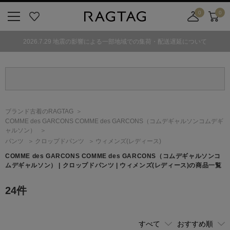
0
0
ニ
お
店
カ
ュ
気
舗
ー
2026.7.29 地震の影響による一部地域での集荷・配送遅延について
ー
に
取
ト
ボ
入
り
タ
り
寄
ン
せ
カ
ー
ブランド古着のRAGTAG
ト
COMME des GARCONS COMME des GARCONS
（コムデギャルソンコムデギ
ャルソン）
パンツ
クロップドパンツ
ウィメンズ(レディース)
COMME des GARCONS COMME des GARCONS
（コムデギャルソンコ
ムデギャルソン）
| クロップドパンツ | ウィメンズ(レディース)の商品一覧
24
件