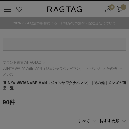
0
0
ニ
お
店
カ
ュ
気
舗
ー
2026.7.29 地震の影響による一部地域での集荷・配送遅延について
ー
に
取
ト
ボ
入
り
タ
り
寄
ン
せ
カ
ー
ブランド古着のRAGTAG
ト
JUNYA WATANABE MAN
（ジュンヤワタナベマン）
パンツ
その他
メンズ
JUNYA WATANABE MAN
（ジュンヤワタナベマン）
| その他 | メンズの商
品一覧
90
件