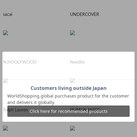
sacai
UNDERCOVER
N.HOOLYWOOD
Needles
Ralph Lauren
HUMAN MADE