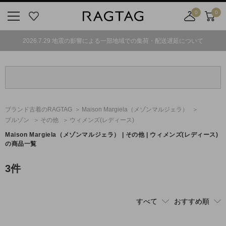
0
0
ニ
お
店
カ
ュ
気
舗
ー
2026.7.29 地震の影響による一部地域での集荷・配送遅延について
ー
に
取
ト
ボ
入
り
タ
り
寄
ン
せ
カ
ー
ブランド古着のRAGTAG
Maison Margiela
（メゾンマルジェラ）
ト
ブルゾン
その他
ウィメンズ(レディース)
Maison Margiela
（メゾンマルジェラ）
| その他 | ウィメンズ(レディース)
の商品一覧
3
件