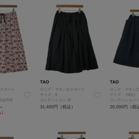
TAO
TAO
スカート
ロング・マキシ丈スカート
ロング・マキシ
サイズ：S
サイズ：-(M位)
新品同様
コンディション: B
コンディション: 
31,400円（税込）
26,000円（税
）
込）