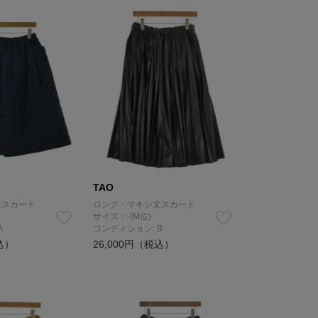
TAO
丈スカート
ロング・マキシ丈スカート
サイズ：-(M位)
A
コンディション: B
込）
26,000円（税込）