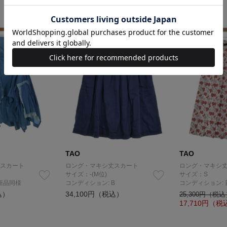
TAO
TAO
スカート
ロング・マキシ丈スカート
ロング・マキシ
サイズ：-(M位)
サイズ：S
新品同様
コンディション: B
コンディション:
込）
34,100円（税込）
25,300円（税
17,710
円（税