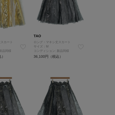
TAO
丈スカート
ロング・マキシ丈スカート
サイズ：M
 新品同様
コンディション: 新品同様
込）
36,100円（税込）