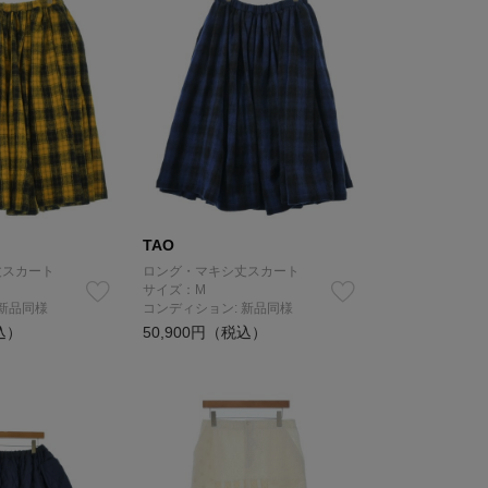
TAO
丈スカート
ロング・マキシ丈スカート
サイズ：M
 新品同様
コンディション: 新品同様
込）
50,900円（税込）