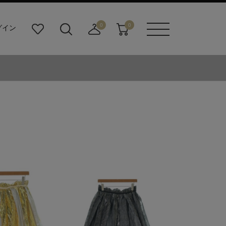
0
0
グイン
お
検
店
カ
メニュ
気
索
舗
ー
ーボタ
に
ビ
取
ト
ン
入
ル
り
り
ダ
寄
ー
せ
ボ
カ
タ
ー
ン
ト