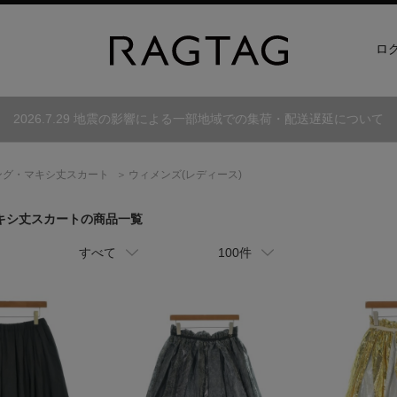
ロ
2026.7.29 地震の影響による一部地域での集荷・配送遅延について
ング・マキシ丈スカート
ウィメンズ(レディース)
マキシ丈スカートの商品一覧
すべて
100件