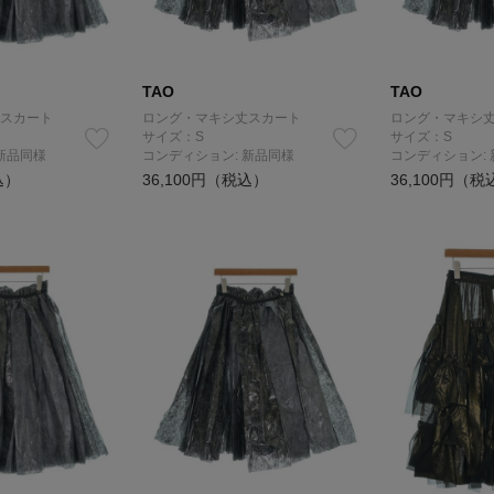
TAO
TAO
スカート
ロング・マキシ丈スカート
ロング・マキシ
サイズ：S
サイズ：S
新品同様
コンディション: 新品同様
コンディション:
込）
36,100円（税込）
36,100円（税