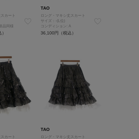
TAO
丈スカート
ロング・マキシ丈スカート
サイズ：-(L位)
 新品同様
コンディション: A
込）
36,100円（税込）
TAO
丈スカート
ロング・マキシ丈スカート