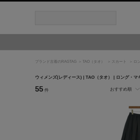
ブランド古着のRAGTAG
TAO
（タオ）
スカート
ロ
ウィメンズ(レディース) |
TAO
（タオ）
| ロング・
55
おすすめ順
件