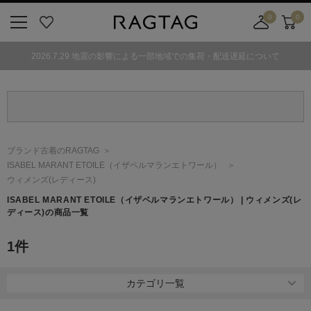
0
0
ニ
お
店
カ
ュ
気
舗
ー
2026.7.29 地震の影響による一部地域での集荷・配送遅延について
ー
に
取
ト
ボ
入
り
タ
り
寄
ン
せ
カ
ー
ブランド古着のRAGTAG
ト
ISABEL MARANT ETOILE
（イザベルマランエトワール）
ウィメンズ(レディース)
ISABEL MARANT ETOILE
（イザベルマランエトワール）
| ウィメンズ(レ
ディース)の商品一覧
1
件
カテゴリ一覧