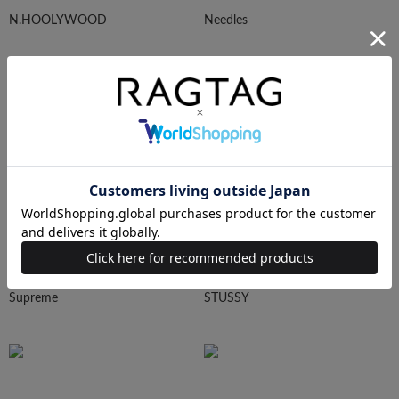
N.HOOLYWOOD
Needles
Ralph Lauren
HUMAN MADE
Supreme
STUSSY