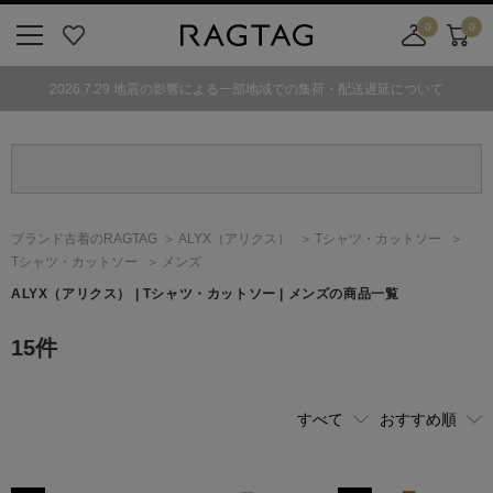
0
0
ニ
お
店
カ
ュ
気
舗
ー
2026.7.29 地震の影響による一部地域での集荷・配送遅延について
ー
に
取
ト
ボ
入
り
タ
り
寄
ン
せ
カ
ー
ブランド古着のRAGTAG
ALYX
（アリクス）
Tシャツ・カットソー
ト
Tシャツ・カットソー
メンズ
ALYX
（アリクス）
| Tシャツ・カットソー | メンズの商品一覧
15
件