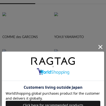
COMME des GARCONS
YOHJI YAMAMOTO
Maison Margiela
HOMME PLISEE