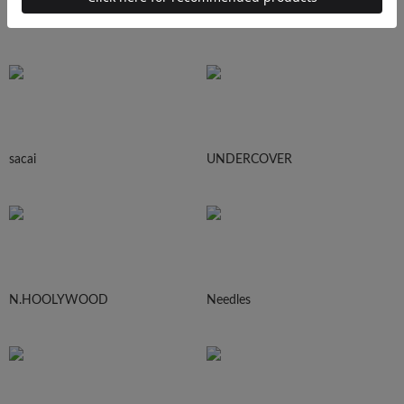
AURALEE
Maison MIHARA YASUHIRO
sacai
UNDERCOVER
N.HOOLYWOOD
Needles