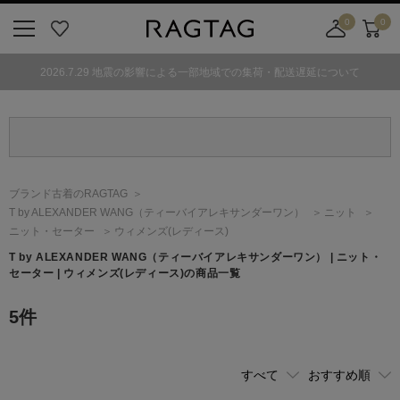
0
0
ニ
お
店
カ
ュ
気
舗
ー
2026.7.29 地震の影響による一部地域での集荷・配送遅延について
ー
に
取
ト
ボ
入
り
タ
り
寄
ン
せ
カ
ー
ブランド古着のRAGTAG
ト
T by ALEXANDER WANG
（ティーバイアレキサンダーワン）
ニット
ニット・セーター
ウィメンズ(レディース)
T by ALEXANDER WANG
（ティーバイアレキサンダーワン）
| ニット・
セーター | ウィメンズ(レディース)の商品一覧
5
件