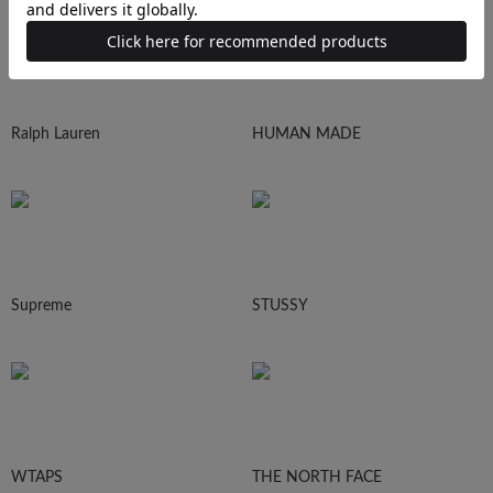
Ralph Lauren
HUMAN MADE
Supreme
STUSSY
WTAPS
THE NORTH FACE