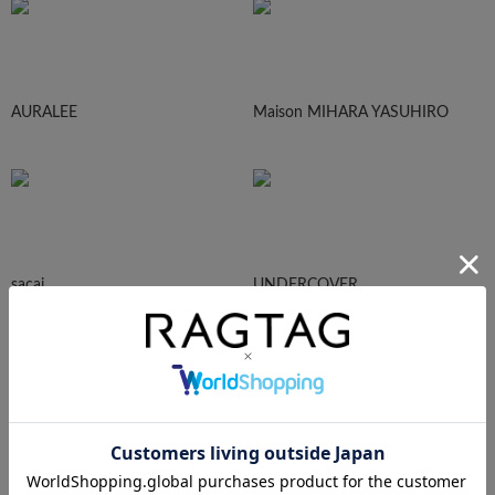
AURALEE
Maison MIHARA YASUHIRO
sacai
UNDERCOVER
N.HOOLYWOOD
Needles