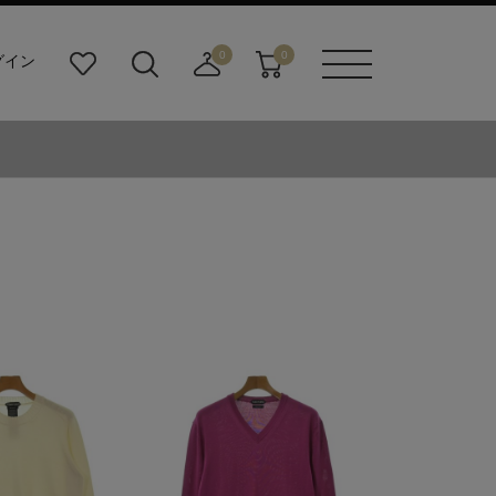
0
0
グイン
お
検
店
カ
メニュ
気
索
舗
ー
ーボタ
に
ビ
取
ト
ン
入
ル
り
り
ダ
寄
ー
せ
ボ
カ
タ
ー
ン
ト