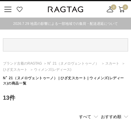
0
0
ニ
お
店
カ
ュ
気
舗
ー
2026.7.29 地震の影響による一部地域での集荷・配送遅延について
ー
に
取
ト
ボ
入
り
タ
り
寄
ン
せ
カ
ー
ブランド古着のRAGTAG
Nﾟ 21
（ヌメロヴェントゥーノ）
スカート
ト
ひざ丈スカート
ウィメンズ(レディース)
Nﾟ 21
（ヌメロヴェントゥーノ）
| ひざ丈スカート | ウィメンズ(レディー
ス)の商品一覧
13
件