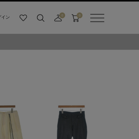
0
0
グイン
お
検
店
カ
メニュ
気
索
舗
ー
ーボタ
に
ビ
取
ト
ン
入
ル
り
り
ダ
寄
ー
せ
ボ
カ
タ
ー
ン
ト