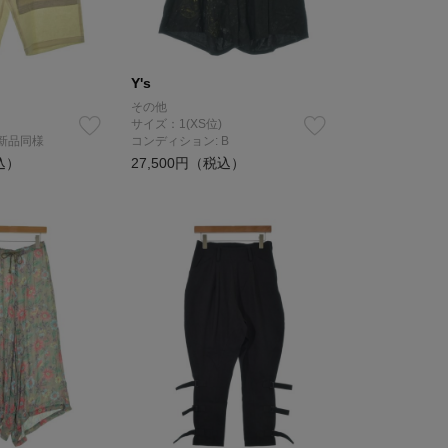
Y's
その他
サイズ：1(XS位)
 新品同様
コンディション: B
込）
27,500円（税込）