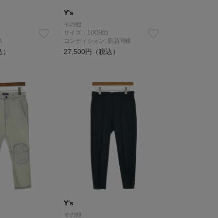
Y's
その他
サイズ：1(XS位)
A
コンディション: 新品同様
込）
27,500円（税込）
Y's
その他