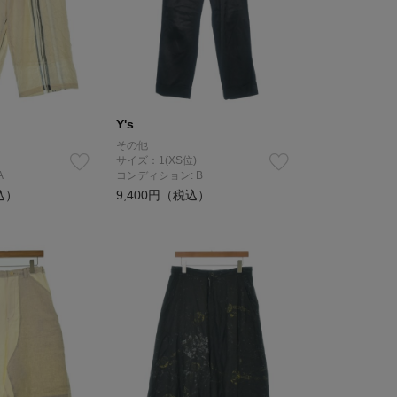
Y's
その他
サイズ：1(XS位)
A
コンディション: B
込）
9,400円（税込）