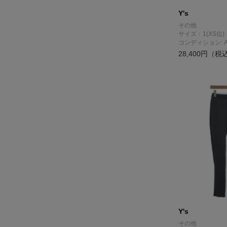
Y's
その他
サイズ：1(XS位)
コンディション: 
28,400円（税
Y's
その他