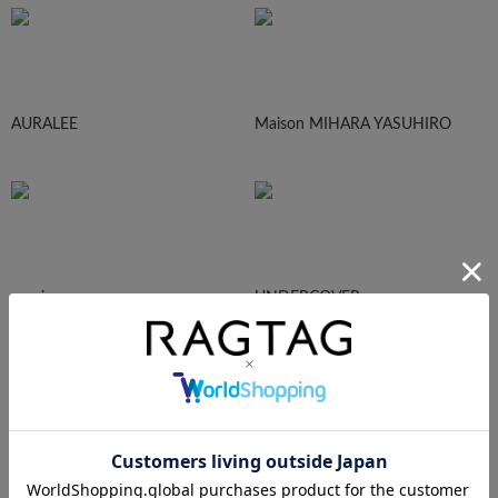
AURALEE
Maison MIHARA YASUHIRO
sacai
UNDERCOVER
N.HOOLYWOOD
Needles