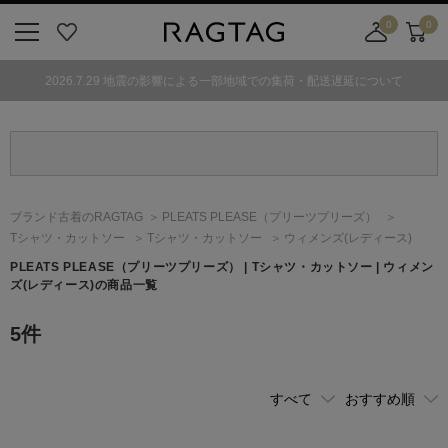
0
0
ニ
お
店
カ
ュ
気
舗
ー
2026.7.29 地震の影響による一部地域での集荷・配送遅延について
ー
に
取
ト
ボ
入
り
タ
り
寄
ン
せ
カ
ー
ブランド古着のRAGTAG
PLEATS PLEASE
（プリーツプリーズ）
ト
Tシャツ・カットソー
Tシャツ・カットソー
ウィメンズ(レディース)
PLEATS PLEASE
（プリーツプリーズ）
| Tシャツ・カットソー | ウィメン
ズ(レディース)の商品一覧
5
件