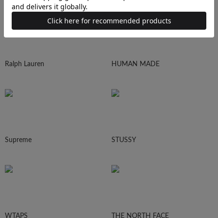
Ralph Lauren
HUMAN MADE
Supreme
STUSSY
WTAPS
THE NORTH FACE