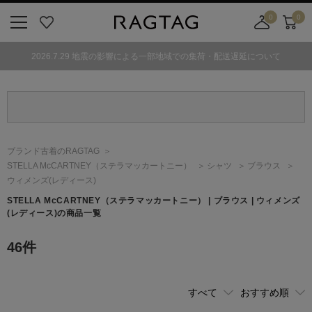
0
0
ニ
お
店
カ
ュ
気
舗
ー
2026.7.29 地震の影響による一部地域での集荷・配送遅延について
ー
に
取
ト
ボ
入
り
タ
り
寄
ン
せ
カ
ー
ブランド古着のRAGTAG
ト
STELLA McCARTNEY
（ステラマッカートニー）
シャツ
ブラウス
ウィメンズ(レディース)
STELLA McCARTNEY
（ステラマッカートニー）
| ブラウス | ウィメンズ
(レディース)の商品一覧
46
件