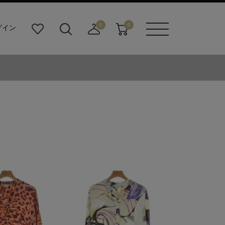
0
0
グイン
お
検
店
カ
メニュ
気
索
舗
ー
ーボタ
に
ビ
取
ト
ン
入
ル
り
り
ダ
寄
ー
せ
ボ
カ
タ
ー
ン
ト