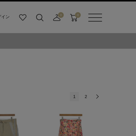
0
0
グイン
お
検
店
カ
メニュ
気
索
舗
ー
ーボタ
に
ビ
取
ト
ン
入
ル
り
り
ダ
寄
ー
せ
ボ
カ
タ
ー
ン
ト
1
2