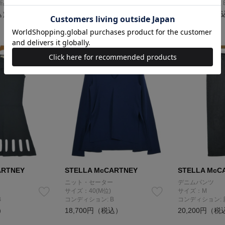
新品同様
コンディション: B
コンディション: 
込）
6,000円（税込）
44,000円（税
ARTNEY
STELLA McCARTNEY
STELLA McC
ニット・セーター
デニムパンツ
サイズ：40(M位)
サイズ：M
B
コンディション: B
コンディション:
）
18,700円（税込）
20,200円（税