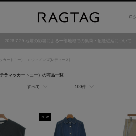
ロ
2026.7.29 地震の影響による一部地域での集荷・配送遅延について
ッカートニー）
ウィメンズ(レディース)
テラマッカートニー）
の商品一覧
すべて
100件
NEW