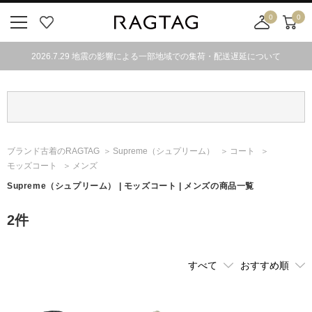
0
0
ニ
お
店
カ
ュ
気
舗
ー
2026.7.29 地震の影響による一部地域での集荷・配送遅延について
ー
に
取
ト
ボ
入
り
タ
り
寄
ン
せ
カ
ー
ブランド古着のRAGTAG
Supreme
（シュプリーム）
コート
ト
モッズコート
メンズ
Supreme
（シュプリーム）
| モッズコート | メンズの商品一覧
2
件