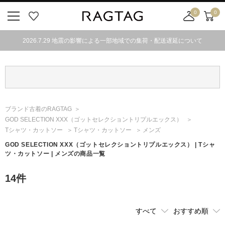
0
0
ニ
お
店
カ
ュ
気
舗
ー
2026.7.29 地震の影響による一部地域での集荷・配送遅延について
ー
に
取
ト
ボ
入
り
タ
り
寄
ン
せ
カ
ー
ブランド古着のRAGTAG
ト
GOD SELECTION XXX
（ゴットセレクショントリプルエックス）
Tシャツ・カットソー
Tシャツ・カットソー
メンズ
GOD SELECTION XXX
（ゴットセレクショントリプルエックス）
| Tシャ
ツ・カットソー | メンズの商品一覧
14
件