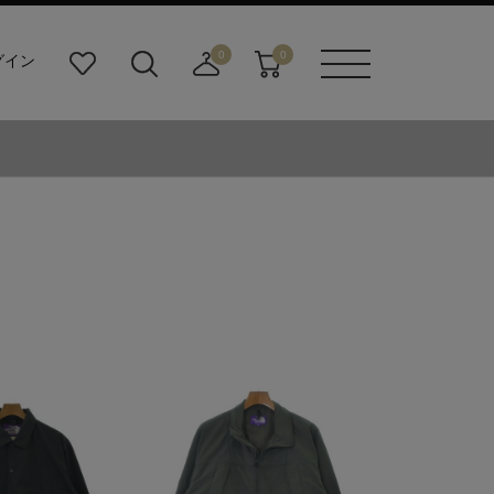
0
0
グイン
お
検
店
カ
メニュ
気
索
舗
ー
ーボタ
に
ビ
取
ト
ン
入
ル
り
り
ダ
寄
ー
せ
ボ
カ
タ
ー
ン
ト