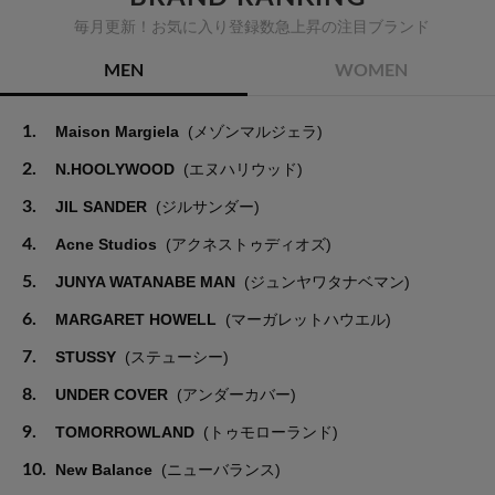
毎月更新！お気に入り登録数急上昇の注目ブランド
MEN
WOMEN
1.
Maison Margiela
(メゾンマルジェラ)
2.
N.HOOLYWOOD
(エヌハリウッド)
3.
JIL SANDER
(ジルサンダー)
4.
Acne Studios
(アクネストゥディオズ)
5.
JUNYA WATANABE MAN
(ジュンヤワタナベマン)
6.
MARGARET HOWELL
(マーガレットハウエル)
7.
STUSSY
(ステューシー)
8.
UNDER COVER
(アンダーカバー)
9.
TOMORROWLAND
(トゥモローランド)
10.
New Balance
(ニューバランス)