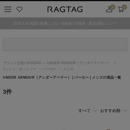
0
0
ニ
お
店
カ
ュ
気
舗
ー
2026.7.29 地震の影響による一部地域での集荷・配送遅延について
ー
に
取
ト
ボ
入
り
タ
り
寄
ン
せ
カ
ー
ブランド古着のRAGTAG
UNDER ARMOUR
（アンダーアーマー）
ト
Tシャツ・カットソー
パーカー
メンズ
UNDER ARMOUR
（アンダーアーマー）
| パーカー | メンズの商品一覧
3
件