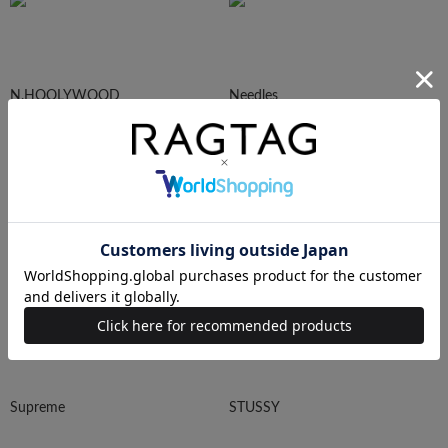
N.HOOLYWOOD
Needles
Ralph Lauren
HUMAN MADE
Supreme
STUSSY