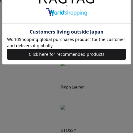
E
AURALEE
UNDERCOVER
Ralph Lauren
STUSSY