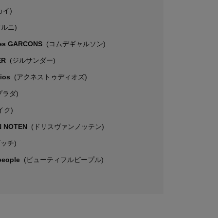
カイ)
マルニ)
es GARCONS
(コムデギャルソン)
ER
(ジルサンダー)
dios
(アクネストゥディオズ)
プラダ)
イク)
N NOTEN
(ドリスヴァンノッテン)
グッチ)
 people
(ビューティフルピープル)