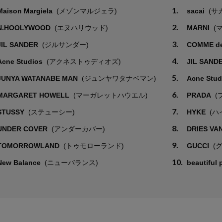
1.
Maison Margiela
(メゾンマルジェラ)
sacai
(サ
2.
N.HOOLYWOOD
(エヌハリウッド)
MARNI
(
3.
JIL SANDER
(ジルサンダー)
COMME d
4.
Acne Studios
(アクネストゥディオズ)
JIL SAND
5.
JUNYA WATANABE MAN
(ジュンヤワタナベマン)
Acne Stu
6.
MARGARET HOWELL
(マーガレットハウエル)
PRADA
(
7.
STUSSY
(ステューシー)
HYKE
(ハ
8.
UNDER COVER
(アンダーカバー)
DRIES VA
9.
TOMORROWLAND
(トゥモローランド)
GUCCI
(
10.
New Balance
(ニューバランス)
beautiful