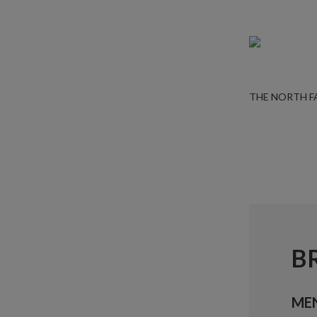
THE NORTH F
B
ME