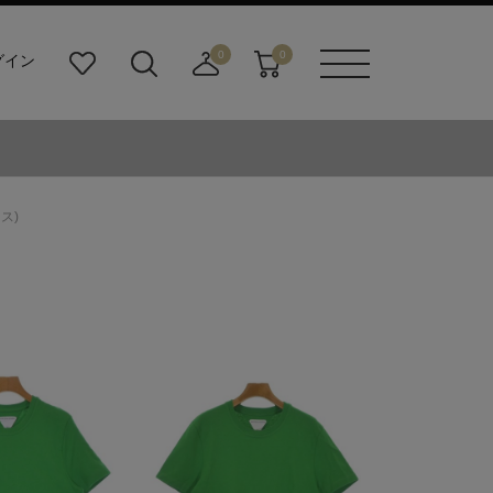
0
0
グイン
お
検
店
カ
メニュ
気
索
舗
ー
ーボタ
に
ビ
取
ト
ン
入
ル
り
り
ダ
寄
ー
せ
ス)
ボ
カ
タ
ー
ン
ト