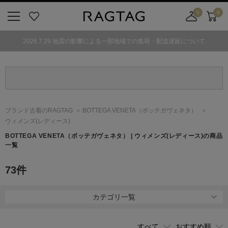
0
0
ニ
お
店
カ
ュ
気
舗
ー
2026.7.29 地震の影響による一部地域での集荷・配送遅延について
ー
に
取
ト
ボ
入
り
タ
り
寄
ン
せ
カ
ー
ブランド古着のRAGTAG
BOTTEGA VENETA
（ボッテガヴェネタ）
ト
ウィメンズ(レディース)
BOTTEGA VENETA
（ボッテガヴェネタ）
| ウィメンズ(レディース)の商品
一覧
73
件
カテゴリ一覧