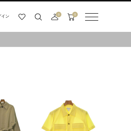
0
0
グイン
お
検
店
カ
メニュ
気
索
舗
ー
ーボタ
に
ビ
取
ト
ン
入
ル
り
り
ダ
寄
ー
せ
ボ
カ
タ
ー
ン
ト