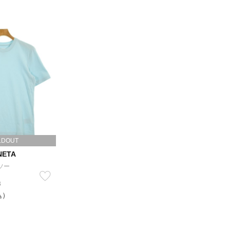
LDOUT
NETA
ソー
B
込）