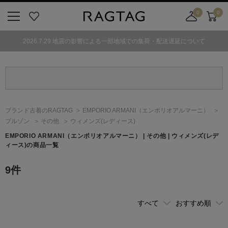
0
0
ニ
お
店
カ
ュ
気
舗
ー
2026.7.29 地震の影響による一部地域での集荷・配送遅延について
ー
に
取
ト
ボ
入
り
タ
り
寄
ン
せ
カ
ー
ブランド古着のRAGTAG
EMPORIO ARMANI
（エンポリオアルマーニ）
ト
ブルゾン
その他
ウィメンズ(レディース)
EMPORIO ARMANI
（エンポリオアルマーニ）
| その他 | ウィメンズ(レデ
ィース)の商品一覧
9
件