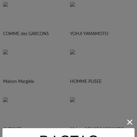
COMME des GARCONS
YOHJI YAMAMOTO
Maison Margiela
HOMME PLISEE
AURALEE
Maison MIHARA YASUHIRO