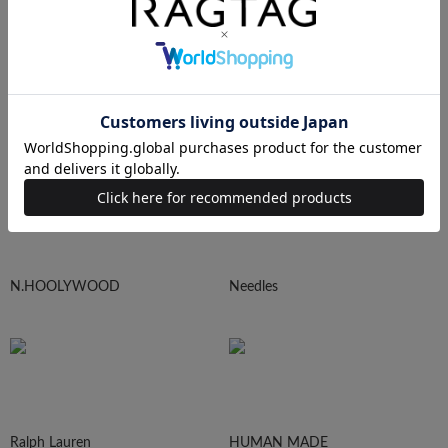
sacai
UNDERCOVER
N.HOOLYWOOD
Needles
Ralph Lauren
HUMAN MADE