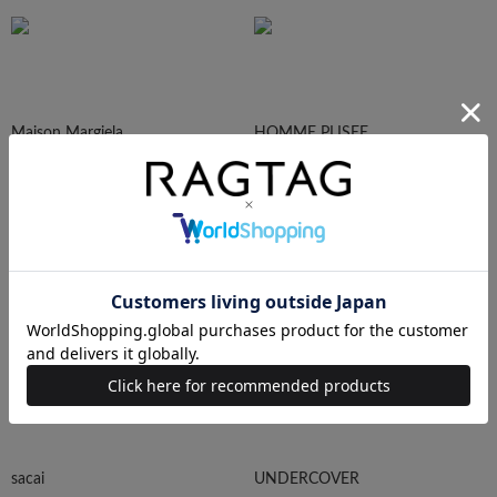
Maison Margiela
HOMME PLISEE
AURALEE
Maison MIHARA YASUHIRO
sacai
UNDERCOVER