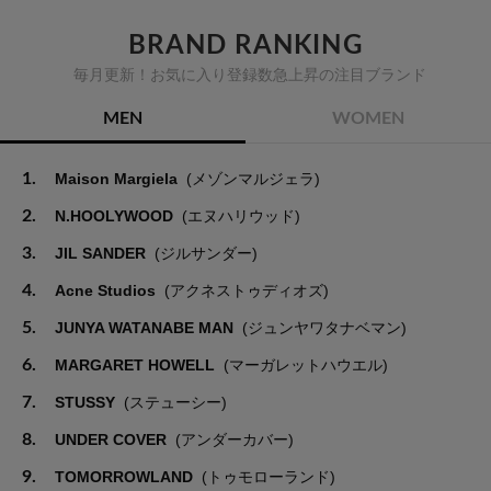
BRAND RANKING
毎月更新！お気に入り登録数急上昇の注目ブランド
MEN
WOMEN
1.
Maison Margiela
(メゾンマルジェラ)
2.
N.HOOLYWOOD
(エヌハリウッド)
3.
JIL SANDER
(ジルサンダー)
4.
Acne Studios
(アクネストゥディオズ)
5.
JUNYA WATANABE MAN
(ジュンヤワタナベマン)
6.
MARGARET HOWELL
(マーガレットハウエル)
7.
STUSSY
(ステューシー)
8.
UNDER COVER
(アンダーカバー)
9.
TOMORROWLAND
(トゥモローランド)