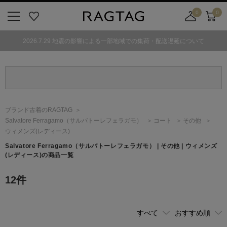
0
0
ニ
お
店
カ
ュ
気
舗
ー
2026.7.29 地震の影響による一部地域での集荷・配送遅延について
ー
に
取
ト
ボ
入
り
タ
り
寄
ン
せ
カ
ー
ブランド古着のRAGTAG
ト
Salvatore Ferragamo
（サルバトーレフェラガモ）
コート
その他
ウィメンズ(レディース)
Salvatore Ferragamo
（サルバトーレフェラガモ）
| その他 | ウィメンズ
(レディース)の商品一覧
12
件