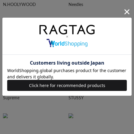
N.HOOLYWOOD
Needles
Ralph Lauren
HUMAN MADE
Supreme
STUSSY