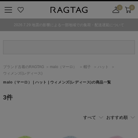
0
0
ニ
お
店
カ
ュ
気
舗
ー
2026.7.29 地震の影響による一部地域での集荷・配送遅延について
ー
に
取
ト
ボ
入
り
タ
り
寄
ン
せ
カ
ー
ブランド古着のRAGTAG
malo
（マーロ）
帽子
ハット
ト
ウィメンズ(レディース)
malo
（マーロ）
| ハット | ウィメンズ(レディース)の商品一覧
3
件