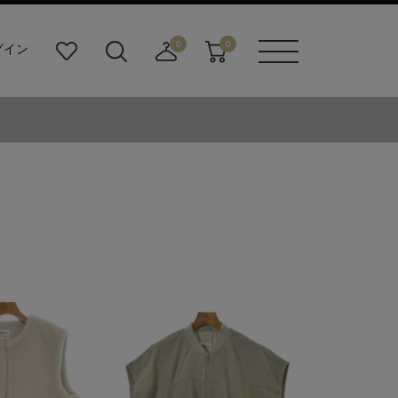
0
0
グイン
お
検
店
カ
メニュ
気
索
舗
ー
ーボタ
に
ビ
取
ト
ン
入
ル
り
り
ダ
寄
ー
せ
ボ
カ
タ
ー
ン
ト