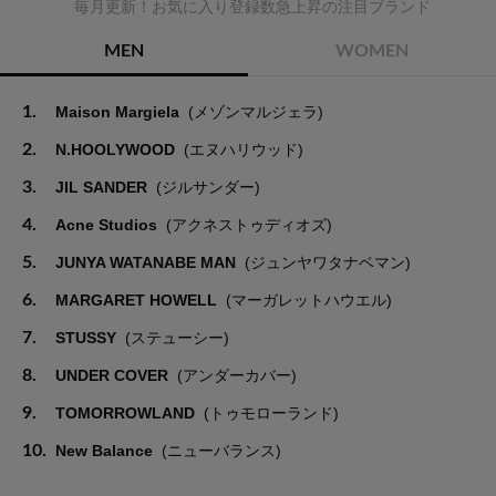
毎月更新！お気に入り登録数急上昇の注目ブランド
MEN
WOMEN
1.
Maison Margiela
(メゾンマルジェラ)
2.
N.HOOLYWOOD
(エヌハリウッド)
3.
JIL SANDER
(ジルサンダー)
4.
Acne Studios
(アクネストゥディオズ)
5.
JUNYA WATANABE MAN
(ジュンヤワタナベマン)
6.
MARGARET HOWELL
(マーガレットハウエル)
7.
STUSSY
(ステューシー)
8.
UNDER COVER
(アンダーカバー)
9.
TOMORROWLAND
(トゥモローランド)
10.
New Balance
(ニューバランス)