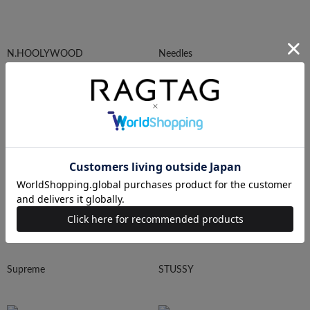
N.HOOLYWOOD
Needles
Ralph Lauren
HUMAN MADE
Supreme
STUSSY