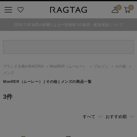
0
0
ニ
お
店
カ
ュ
気
舗
ー
2026.7.29 地震の影響による一部地域での集荷・配送遅延について
ー
に
取
ト
ボ
入
り
タ
り
寄
ン
せ
カ
ー
ブランド古着のRAGTAG
MooRER
（ムーレー）
ブルゾン
その他
ト
メンズ
MooRER
（ムーレー）
| その他 | メンズの商品一覧
3
件