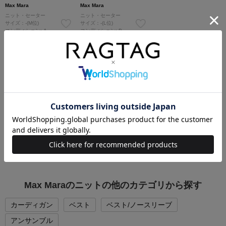
Max Mara
Max Mara
ニット・セーター
ニット・セーター
サイズ：-(M位)
サイズ：-(L位)
コンディション: A
コンディション: B
10,400円（税込）
9,200円（税込）
Max Maraの他のカテゴリから探す
Tシャツ・カットソー
シャツ
ニット
パンツ
スカート
ワンピース
ジャケット
ブルゾン
コート
セットアップ・スーツ
バッグ
シューズ
帽子
アクセサリー
Max Maraのニットの他のカテゴリから探す
カーディガン
ベスト
ベスト/ノースリーブ
アンサンブル