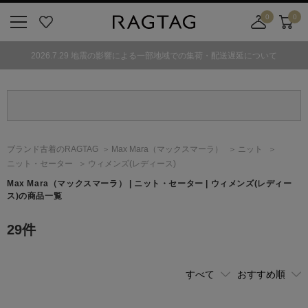
0
0
ニ
お
店
カ
ュ
気
舗
ー
2026.7.29 地震の影響による一部地域での集荷・配送遅延について
ー
に
取
ト
ボ
入
り
タ
り
寄
ン
せ
カ
ー
ブランド古着のRAGTAG
Max Mara
（マックスマーラ）
ニット
ト
ニット・セーター
ウィメンズ(レディース)
Max Mara
（マックスマーラ）
| ニット・セーター | ウィメンズ(レディー
ス)の商品一覧
29
件