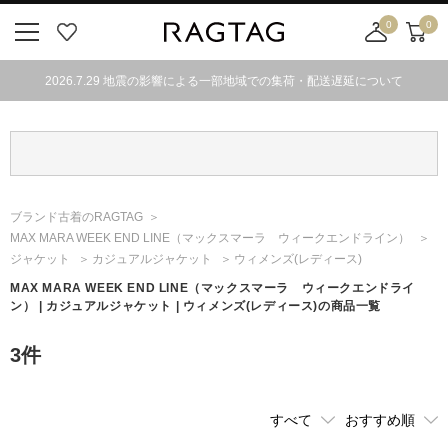
0
0
ニ
お
店
カ
ュ
気
舗
ー
2026.7.29 地震の影響による一部地域での集荷・配送遅延について
ー
に
取
ト
ボ
入
り
タ
り
寄
ン
せ
カ
ー
ブランド古着のRAGTAG
ト
MAX MARA WEEK END LINE
（マックスマーラ ウィークエンドライン）
ジャケット
カジュアルジャケット
ウィメンズ(レディース)
MAX MARA WEEK END LINE
（マックスマーラ ウィークエンドライ
ン）
| カジュアルジャケット | ウィメンズ(レディース)の商品一覧
3
件