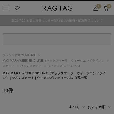
0
0
ニ
お
店
カ
ュ
気
舗
ー
2026.7.29 地震の影響による一部地域での集荷・配送遅延について
ー
に
取
ト
ボ
入
り
タ
り
寄
ン
せ
カ
ー
ブランド古着のRAGTAG
ト
MAX MARA WEEK END LINE
（マックスマーラ ウィークエンドライン）
スカート
ひざ丈スカート
ウィメンズ(レディース)
MAX MARA WEEK END LINE
（マックスマーラ ウィークエンドライ
ン）
| ひざ丈スカート | ウィメンズ(レディース)の商品一覧
10
件