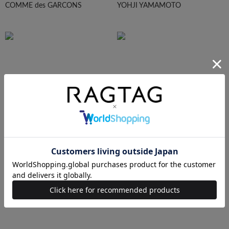
COMME des GARCONS
YOHJI YAMAMOTO
Maison Margiela
HOMME PLISEE
AURALEE
Maison MIHARA YASUHIRO