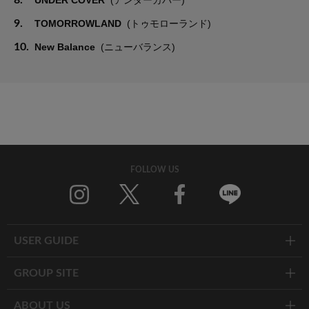
9.
TOMORROWLAND
(トゥモローランド)
10.
New Balance
(ニューバランス)
FOLLOW US
Twitter
Facebook
Line
USER GUIDE
GROUP SITE
ABOUT US