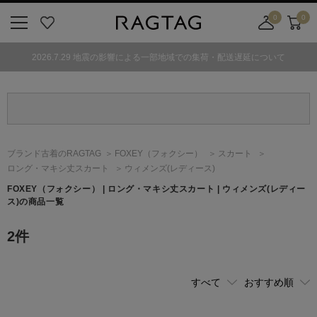
0
0
ニ
お
店
カ
ュ
気
舗
ー
2026.7.29 地震の影響による一部地域での集荷・配送遅延について
ー
に
取
ト
ボ
入
り
タ
り
寄
ン
せ
カ
ー
ブランド古着のRAGTAG
FOXEY
（フォクシー）
スカート
ト
ロング・マキシ丈スカート
ウィメンズ(レディース)
FOXEY
（フォクシー）
| ロング・マキシ丈スカート | ウィメンズ(レディー
ス)の商品一覧
2
件