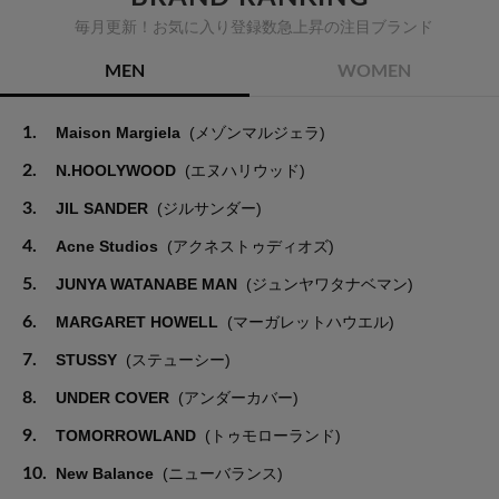
毎月更新！お気に入り登録数急上昇の注目ブランド
MEN
WOMEN
1.
Maison Margiela
(メゾンマルジェラ)
2.
N.HOOLYWOOD
(エヌハリウッド)
3.
JIL SANDER
(ジルサンダー)
4.
Acne Studios
(アクネストゥディオズ)
5.
JUNYA WATANABE MAN
(ジュンヤワタナベマン)
6.
MARGARET HOWELL
(マーガレットハウエル)
7.
STUSSY
(ステューシー)
8.
UNDER COVER
(アンダーカバー)
9.
TOMORROWLAND
(トゥモローランド)
10.
New Balance
(ニューバランス)