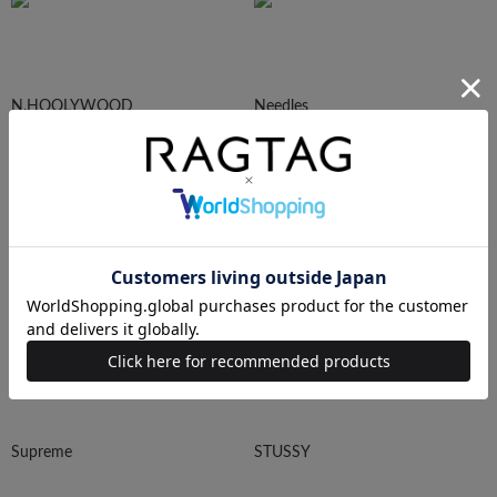
N.HOOLYWOOD
Needles
Ralph Lauren
HUMAN MADE
Supreme
STUSSY