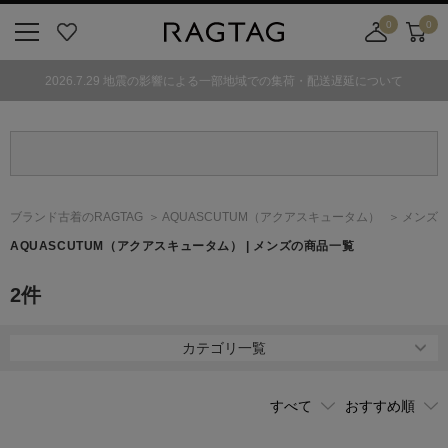
0
0
ニ
お
店
カ
ュ
気
舗
ー
2026.7.29 地震の影響による一部地域での集荷・配送遅延について
ー
に
取
ト
ボ
入
り
タ
り
寄
ン
せ
カ
ー
ブランド古着のRAGTAG
AQUASCUTUM
（アクアスキュータム）
メンズ
ト
AQUASCUTUM
（アクアスキュータム）
| メンズの商品一覧
2
件
カテゴリ一覧