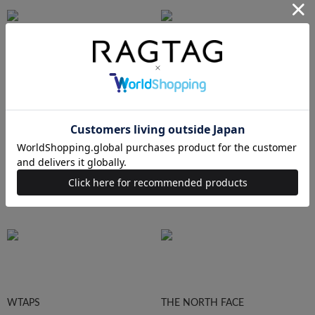
Ralph Lauren
HUMAN MADE
Supreme
STUSSY
WTAPS
THE NORTH FACE