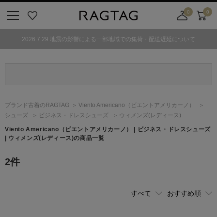
0
0
ニ
お
店
カ
ュ
気
舗
ー
2026.7.29 地震の影響による一部地域での集荷・配送遅延について
ー
に
取
ト
ボ
入
り
タ
り
寄
ン
せ
カ
ー
ブランド古着のRAGTAG
Viento Americano
（ビエントアメリカーノ）
ト
シューズ
ビジネス・ドレスシューズ
ウィメンズ(レディース)
Viento Americano
（ビエントアメリカーノ）
| ビジネス・ドレスシューズ
| ウィメンズ(レディース)の商品一覧
2
件