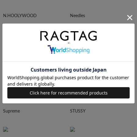
N.HOOLYWOOD
Needles
Ralph Lauren
HUMAN MADE
Supreme
STUSSY