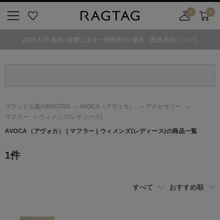
0
0
ニ
お
店
カ
ュ
気
舗
ー
2026.7.29 地震の影響による一部地域での集荷・配送遅延について
ー
に
取
ト
ボ
入
り
タ
り
寄
ン
せ
カ
ー
ブランド古着のRAGTAG
AVOCA
（アヴォカ）
アクセサリー
ト
マフラー
ウィメンズ(レディース)
AVOCA
（アヴォカ）
| マフラー | ウィメンズ(レディース)の商品一覧
1
件