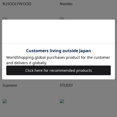
N.HOOLYWOOD
Needles
Ralph Lauren
HUMAN MADE
Supreme
STUSSY