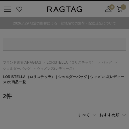
0
0
ニ
お
店
カ
ュ
気
舗
ー
2026.7.29 地震の影響による一部地域での集荷・配送遅延について
ー
に
取
ト
ボ
入
り
タ
り
寄
ン
せ
カ
ー
ブランド古着のRAGTAG
LORISTELLA
（ロリステッラ）
バッグ
ト
ショルダーバッグ
ウィメンズ(レディース)
LORISTELLA
（ロリステッラ）
| ショルダーバッグ | ウィメンズ(レディー
ス)の商品一覧
2
件