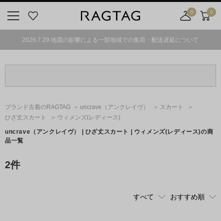
0
0
ニ
お
店
カ
ュ
気
舗
ー
2026.7.29 地震の影響による一部地域での集荷・配送遅延について
ー
に
取
ト
ボ
入
り
タ
り
寄
ン
せ
カ
ー
ブランド古着のRAGTAG
uncrave
（アンクレイヴ）
スカート
ト
ひざ丈スカート
ウィメンズ(レディース)
uncrave
（アンクレイヴ）
| ひざ丈スカート | ウィメンズ(レディース)の商
品一覧
2
件