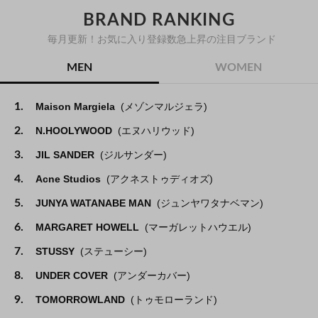
BRAND RANKING
毎月更新！お気に入り登録数急上昇の注目ブランド
MEN
WOMEN
1.
Maison Margiela
(メゾンマルジェラ)
2.
N.HOOLYWOOD
(エヌハリウッド)
3.
JIL SANDER
(ジルサンダー)
4.
Acne Studios
(アクネストゥディオズ)
5.
JUNYA WATANABE MAN
(ジュンヤワタナベマン)
6.
MARGARET HOWELL
(マーガレットハウエル)
7.
STUSSY
(ステューシー)
8.
UNDER COVER
(アンダーカバー)
9.
TOMORROWLAND
(トゥモローランド)