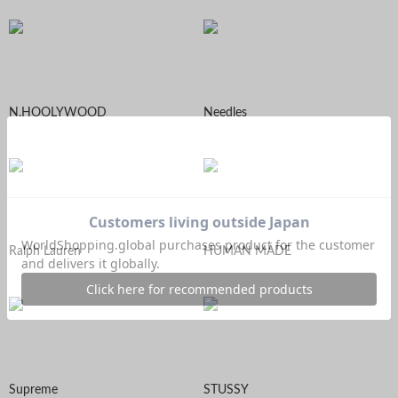
N.HOOLYWOOD
Needles
Ralph Lauren
HUMAN MADE
Supreme
STUSSY