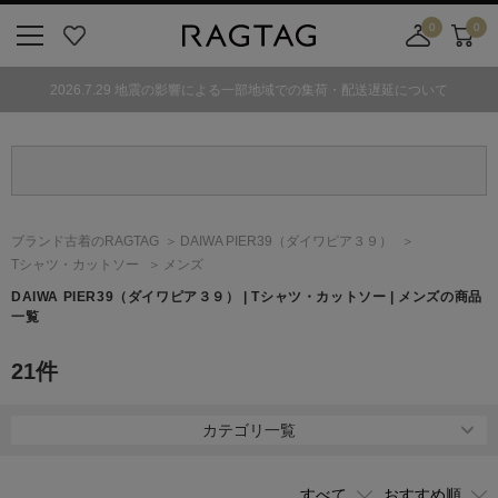
0
0
ニ
お
店
カ
ュ
気
舗
ー
2026.7.29 地震の影響による一部地域での集荷・配送遅延について
ー
に
取
ト
ボ
入
り
タ
り
寄
ン
せ
カ
ー
ブランド古着のRAGTAG
DAIWA PIER39
（ダイワピア３９）
ト
Tシャツ・カットソー
メンズ
DAIWA PIER39
（ダイワピア３９）
| Tシャツ・カットソー | メンズの商品
一覧
21
件
カテゴリ一覧