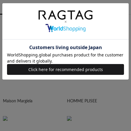
MEN
WOMEN
ALL
COMME des GARCONS
YOHJI YAMAMOTO
Maison Margiela
HOMME PLISEE