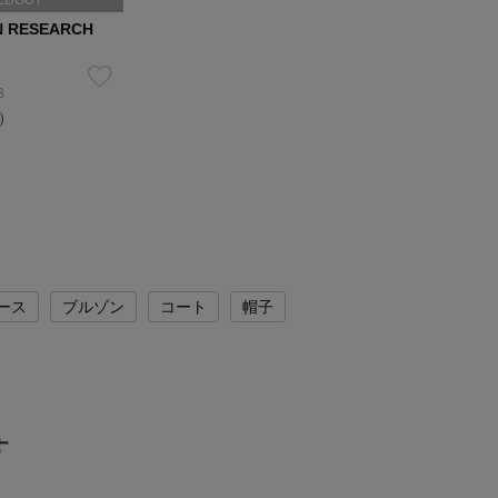
LDOUT
N RESEARCH
B
込）
ース
ブルゾン
コート
帽子
す