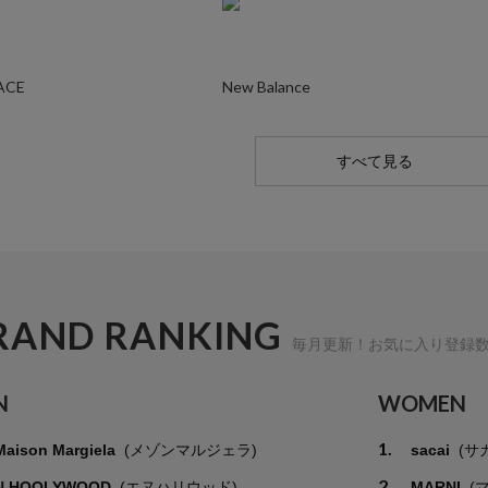
ACE
New Balance
すべて見る
RAND RANKING
毎月更新！お気に入り登録
N
WOMEN
1.
Maison Margiela
(メゾンマルジェラ)
sacai
(サ
2.
N.HOOLYWOOD
(エヌハリウッド)
MARNI
(