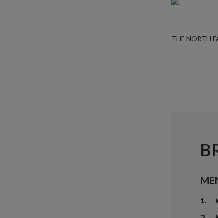
THE NORTH F
B
ME
1.
2.