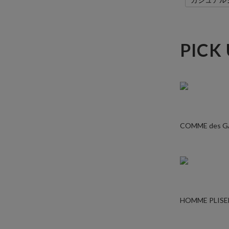
カジュアル
PICK
COMME des 
HOMME PLISE