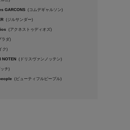
es GARCONS
(コムデギャルソン)
ER
(ジルサンダー)
dios
(アクネストゥディオズ)
プラダ)
イク)
N NOTEN
(ドリスヴァンノッテン)
グッチ)
 people
(ビューティフルピープル)