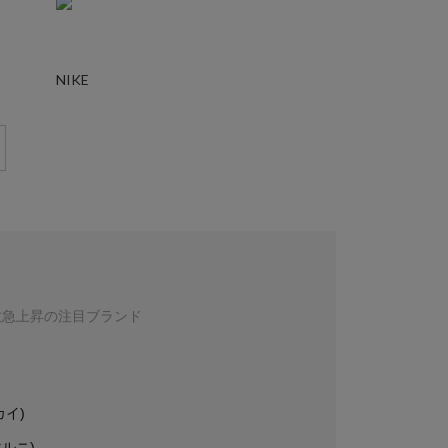
NIKE
数急上昇の注目ブランド
カイ)
マルニ)