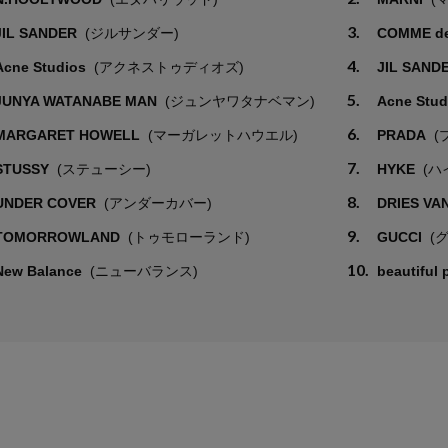
3.
JIL SANDER
(ジルサンダー)
COMME d
4.
Acne Studios
(アクネストゥディオズ)
JIL SAND
5.
JUNYA WATANABE MAN
(ジュンヤワタナベマン)
Acne Stu
6.
MARGARET HOWELL
(マーガレットハウエル)
PRADA
(
7.
STUSSY
(ステューシー)
HYKE
(ハ
8.
UNDER COVER
(アンダーカバー)
DRIES VA
9.
TOMORROWLAND
(トゥモローランド)
GUCCI
(
10.
New Balance
(ニューバランス)
beautiful