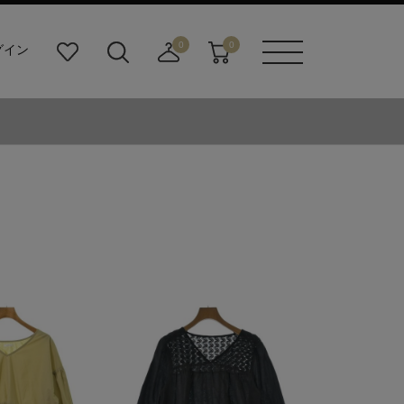
0
0
グイン
お
検
店
カ
メニュ
気
索
舗
ー
ーボタ
に
ビ
取
ト
ン
入
ル
り
り
ダ
寄
ー
せ
ボ
カ
タ
ー
ン
ト