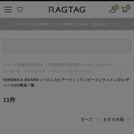
0
0
ニ
お
店
カ
ュ
気
舗
ー
2026.7.29 地震の影響による一部地域での集荷・配送遅延について
ー
に
取
ト
ボ
入
り
タ
り
寄
ン
せ
カ
ー
ブランド古着のRAGTAG
VERONICA BEARD
（ベロニカビアード）
ト
ワンピース
ワンピース
ウィメンズ(レディース)
VERONICA BEARD
（ベロニカビアード）
| ワンピース | ウィメンズ(レデ
ィース)の商品一覧
11
件