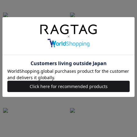
AURALEE
Maison MIHARA YASUHIRO
sacai
UNDERCOVER