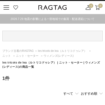
0
0
ニ
お
店
カ
ュ
気
舗
ー
2026.7.29 地震の影響による一部地域での集荷・配送遅延について
ー
に
取
ト
ボ
入
り
タ
り
寄
ン
せ
カ
ー
ブランド古着のRAGTAG
les tricots de lea
（ルトリコドゥレア）
ト
ニット
ニット・セーター
ウィメンズ(レディース)
les tricots de lea
（ルトリコドゥレア）
| ニット・セーター | ウィメンズ
(レディース)の商品一覧
1
件