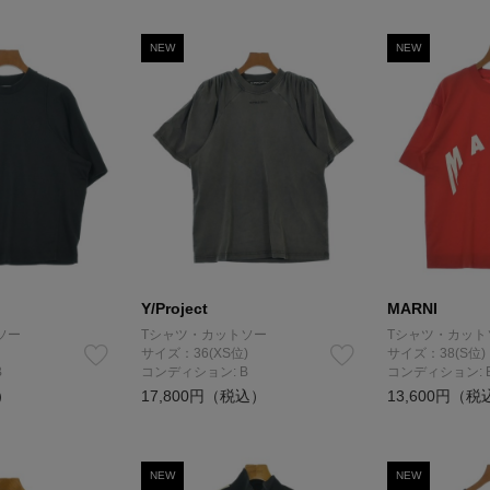
NEW
NEW
Y/Project
MARNI
ソー
Tシャツ・カットソー
Tシャツ・カット
サイズ：36(XS位)
サイズ：38(S位)
B
コンディション: B
コンディション: 
）
17,800円（税込）
13,600円（税
NEW
NEW