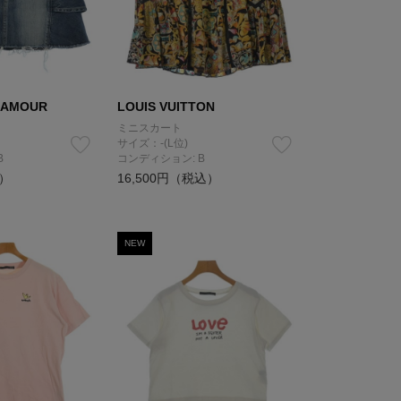
LAMOUR
LOUIS VUITTON
ミニスカート
サイズ：-(L位)
B
コンディション: B
込）
16,500円（税込）
NEW