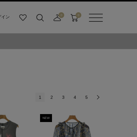
0
0
グイン
お
検
店
カ
メニュ
気
索
舗
ー
ーボタ
に
ビ
取
ト
ン
入
ル
り
り
ダ
寄
ー
せ
ボ
カ
タ
ー
ン
ト
1
2
3
4
5
NEW