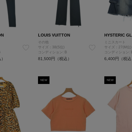
ON
LOUIS VUITTON
HYSTERIC G
その他
ミニスカート
サイズ：38(S位)
サイズ：27(M位)
B
コンディション: B
コンディション: 
込）
81,500円（税込）
6,400円（税
NEW
NEW