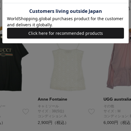
B
コンディション: 新品同様
コンディション: 
）
36,100円（税込）
4,600円（税
NEW
NEW
Anne Fontaine
UGG australi
ソー
キャミソール
その他
サイズ：38(S位)
サイズ：M
A
コンディション: A
コンディション: 
込）
2,900円（税込）
6,000円（税