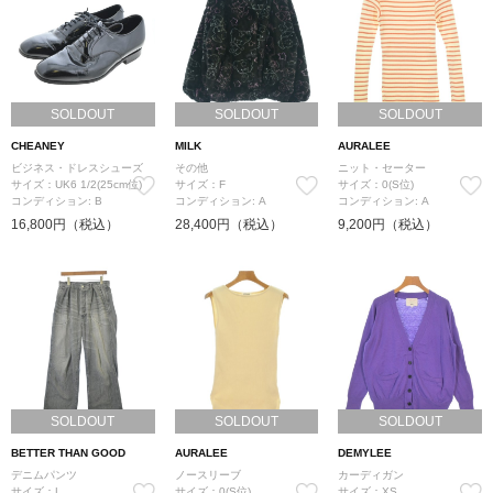
SOLDOUT
SOLDOUT
SOLDOUT
CHEANEY
MILK
AURALEE
ビジネス・ドレスシューズ
その他
ニット・セーター
サイズ：UK6 1/2(25cm位)
サイズ：F
サイズ：0(S位)
コンディション: B
コンディション: A
コンディション: A
16,800円（税込）
28,400円（税込）
9,200円（税込）
SOLDOUT
SOLDOUT
SOLDOUT
BETTER THAN GOOD
AURALEE
DEMYLEE
デニムパンツ
ノースリーブ
カーディガン
サイズ：L
サイズ：0(S位)
サイズ：XS