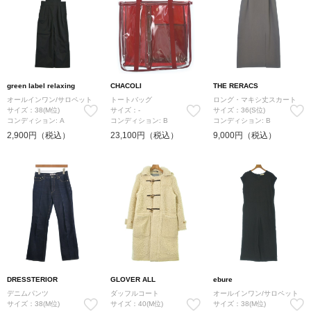
green label relaxing
CHACOLI
THE RERACS
オールインワン/サロペット
トートバッグ
ロング・マキシ丈スカート
サイズ：38(M位)
サイズ：-
サイズ：36(S位)
コンディション: A
コンディション: B
コンディション: B
2,900円（税込）
23,100円（税込）
9,000円（税込）
DRESSTERIOR
GLOVER ALL
ebure
デニムパンツ
ダッフルコート
オールインワン/サロペット
サイズ：38(M位)
サイズ：40(M位)
サイズ：38(M位)