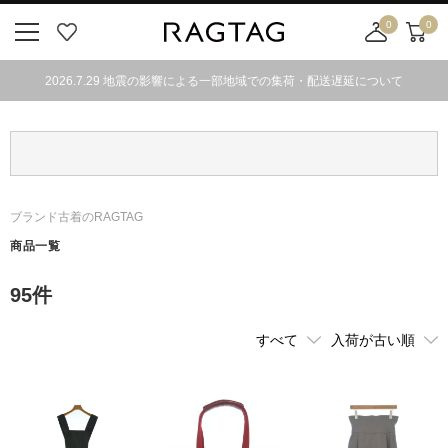
0
0
ニ
お
店
カ
ュ
気
舗
ー
2026.7.29 地震の影響による一部地域での集荷・配送遅延について
ー
に
取
ト
ボ
入
り
タ
り
寄
ン
せ
カ
ー
ブランド古着のRAGTAG
ト
商品一覧
95
件