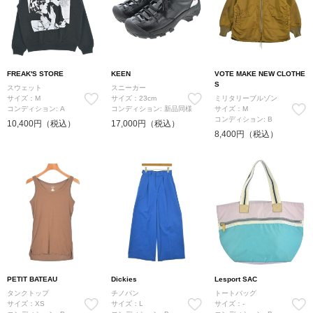
FREAK'S STORE
KEEN
VOTE MAKE NEW CLOTHE
S
スウェット
スニーカー
サイズ：M
サイズ：23cm
ミリタリーブルゾン
コンディション: A
コンディション: 新品同様
サイズ：M
コンディション: B
10,400円（税込）
17,000円（税込）
8,400円（税込）
PETIT BATEAU
Dickies
Lesport SAC
タンクトップ
チノパン
トートバッグ
サイズ：XS
サイズ：L
サイズ：-