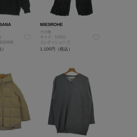
BANA
MIESROHE
ー
その他
)
サイズ：1(S位)
 新品同様
コンディション: C
込）
1,100円（税込）