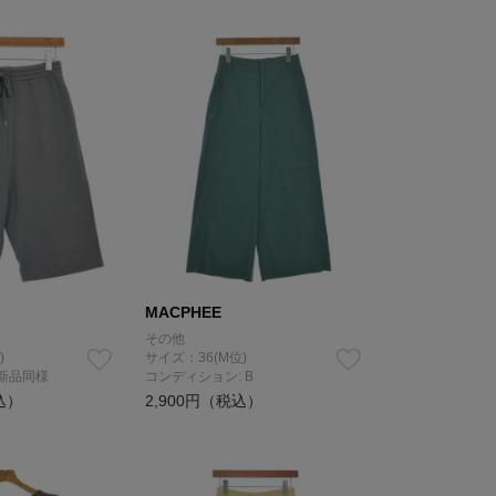
MACPHEE
その他
)
サイズ：36(M位)
 新品同様
コンディション: B
込）
2,900円（税込）