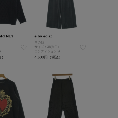
ARTNEY
e by eclat
ー
その他
サイズ：38(M位)
A
コンディション: A
込）
4,600円（税込）