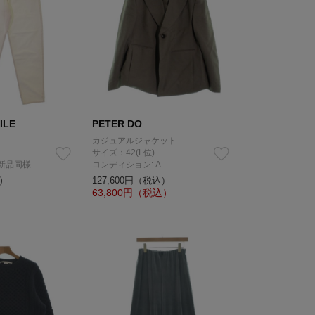
ILE
PETER DO
カジュアルジャケット
サイズ：42(L位)
 新品同様
コンディション: A
込）
127,600円（税込）
63,800
円（税込）