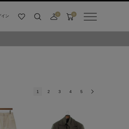
0
0
グイン
お
検
店
カ
メニュ
気
索
舗
ー
ーボタ
に
ビ
取
ト
ン
入
ル
り
り
ダ
寄
ー
せ
ボ
カ
タ
ー
ン
ト
1
2
3
4
5