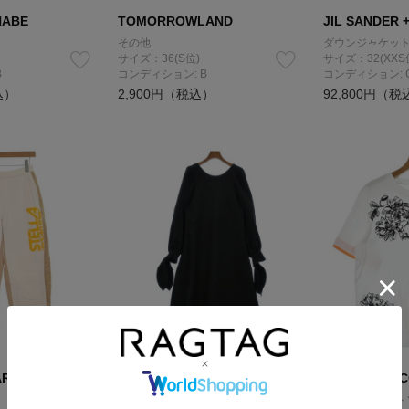
NABE
TOMORROWLAND
JIL SANDER 
その他
ダウンジャケット
サイズ：36(S位)
サイズ：32(XXS
B
コンディション: B
コンディション: 
込）
2,900円（税込）
92,800円（税
ARTNEY
Whim Gazette
SPORTMAX 
ワンピース
Tシャツ・カット