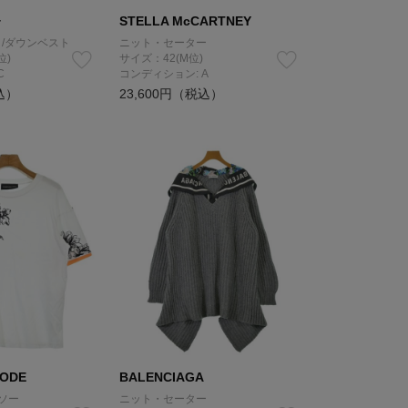
+
STELLA McCARTNEY
/ダウンベスト
ニット・セーター
位)
サイズ：42(M位)
C
コンディション: A
込）
23,600円（税込）
CODE
BALENCIAGA
ソー
ニット・セーター