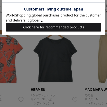
サイズ：F
サイズ：M
A
コンディション: B
コンディション: 
込）
12,600円（税
10,200円（税込）
2,040
円（税込）
HERMES
MAX MARA W
ソー
Tシャツ・カットソー
その他
位)
サイズ：38(S位)
サイズ：M
A
コンディション: A
コンディション: 