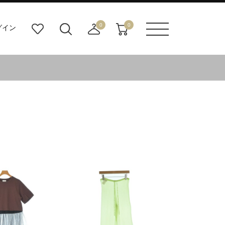
0
0
グイン
お
検
店
カ
メニュ
気
索
舗
ー
ーボタ
に
ビ
取
ト
ン
入
ル
り
り
ダ
寄
ー
せ
ボ
カ
タ
ー
ン
ト