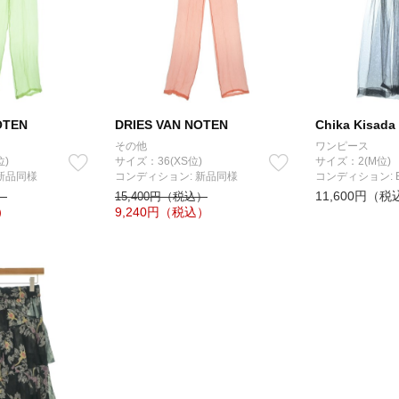
OTEN
DRIES VAN NOTEN
Chika Kisada
その他
ワンピース
位)
サイズ：36(XS位)
サイズ：2(M位)
新品同様
コンディション: 新品同様
コンディション: 
11,600円（税
）
15,400円（税込）
）
9,240
円（税込）