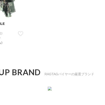
ILE
位)
A
込）
 UP BRAND
RAGTAGバイヤーの厳選ブランド