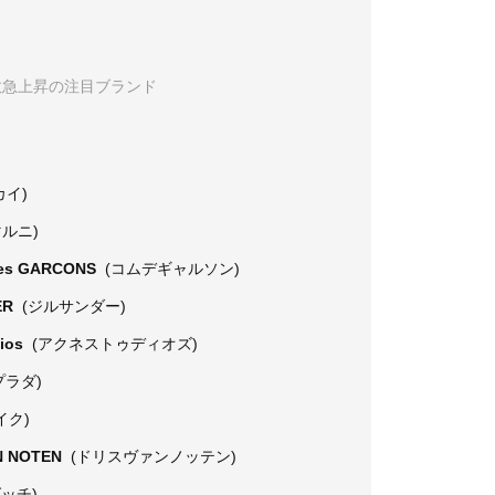
数急上昇の注目ブランド
カイ)
マルニ)
es GARCONS
(コムデギャルソン)
ER
(ジルサンダー)
dios
(アクネストゥディオズ)
プラダ)
イク)
N NOTEN
(ドリスヴァンノッテン)
グッチ)