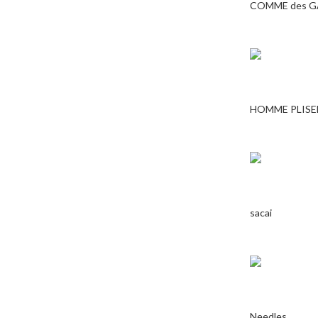
COMME des 
HOMME PLISE
sacai
Needles