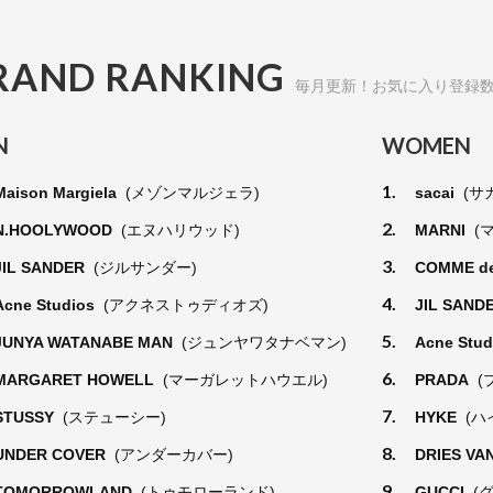
RAND RANKING
毎月更新！お気に入り登録
N
WOMEN
1.
Maison Margiela
(メゾンマルジェラ)
sacai
(サ
2.
N.HOOLYWOOD
(エヌハリウッド)
MARNI
(
3.
JIL SANDER
(ジルサンダー)
COMME d
4.
Acne Studios
(アクネストゥディオズ)
JIL SAND
5.
JUNYA WATANABE MAN
(ジュンヤワタナベマン)
Acne Stu
6.
MARGARET HOWELL
(マーガレットハウエル)
PRADA
(
7.
STUSSY
(ステューシー)
HYKE
(ハ
8.
UNDER COVER
(アンダーカバー)
DRIES VA
9.
TOMORROWLAND
(トゥモローランド)
GUCCI
(