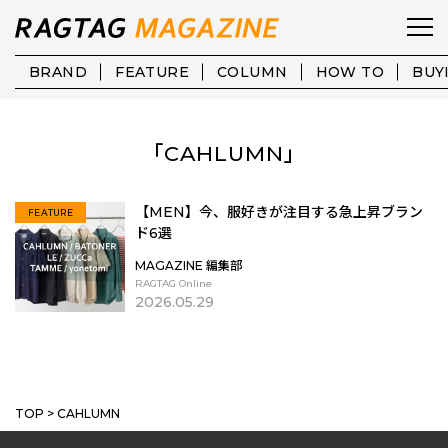
BRAND
FEATURE
COLUMN
HOW TO
BUY
「CAHLUMN」
【MEN】今、服好きが注目する急上昇ブラン
FEATURE
ド6選
MAGAZINE 編集部
RAGTAG Online
2026.05.29
MORE
TOP
>
CAHLUMN